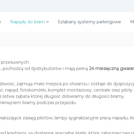
l
e
Napędy do bram
Szlabany systemy parkingowe
M
 przesuwnych.
ne, pochodzą od dystrybutorów i mają pełną
24 miesięczną gwara
iwość, zajmują mało miejsca po otwarciu i zostaje do dyspozycj
: napęd, fotokomórki, komplet montażowy, centrale oraz piloty.
listwa zębata której długość dobieramy do długości bramy.
mknięciem bramy podczas przejazdu.
kszające zasięg pilotów, lampy sygnalizacyjne pracę napędu, kl
 kradzieżą, są dostępne specjalne klatki, które zabezpieczają n