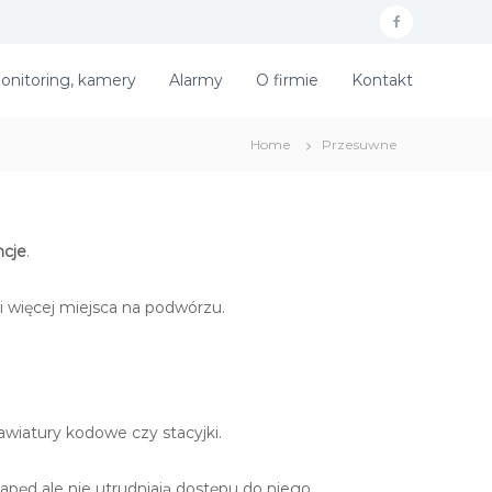
f
a
onitoring, kamery
Alarmy
O firmie
Kontakt
c
e
Home
Przesuwne
b
o
o
ncje
.
k
i więcej miejsca na podwórzu.
awiatury kodowe czy stacyjki.
apęd ale nie utrudniają dostępu do niego.