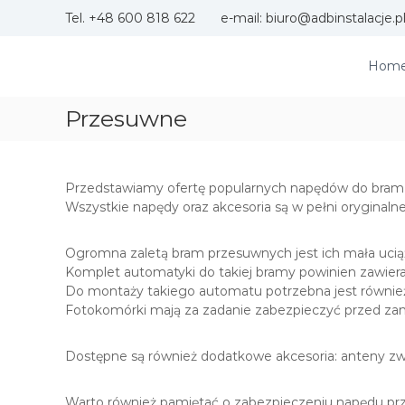
S
Tel. +48 600 818 622 e-mail: biuro@adbinstalacje.p
k
i
p
Hom
A
A
t
D
u
o
Przesuwne
t
B
c
o
I
o
m
n
n
a
t
s
Przedstawiamy ofertę popularnych napędów do bram
t
e
t
Wszystkie napędy oraz akcesoria są w pełni oryginal
y
n
a
d
t
l
o
Ogromna zaletą bram przesuwnych jest ich mała uciążl
b
a
Komplet automatyki do takiej bramy powinien zawierać
r
c
Do montaży takiego automatu potrzebna jest również 
a
Fotokomórki mają za zadanie zabezpieczyć przed za
j
m
e
,
Dostępne są również dodatkowe akcesoria: anteny zwię
s
z
l
Warto również pamiętać o zabezpieczeniu napędu przed