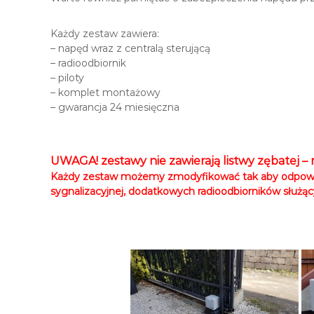
a
b
Każdy zestaw zawiera:
a
– napęd wraz z centralą sterującą
n
– radioodbiornik
y
– piloty
,
– komplet montażowy
k
– gwarancja 24 miesięczna
a
m
e
r
UWAGA! zestawy nie zawierają listwy zębatej – 
y
Każdy zestaw możemy zmodyfikować tak aby odpowia
,
sygnalizacyjnej, dodatkowych radioodbiorników służąc
a
l
a
r
m
,
m
o